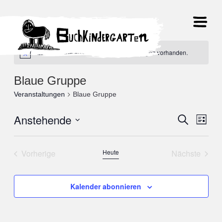
Es sind keine anstehenden Veranstaltungen vorhanden.
Blaue Gruppe
Veranstaltungen
Blaue Gruppe
Anstehende
Veranst
Suche
Ver
Liste
Datum
Suche
Ans
wählen.
Vorherige
Heute
Nächste
und
Nav
Veranstaltungen
Veranstal
Ansicht
Kalender abonnieren
Navigat