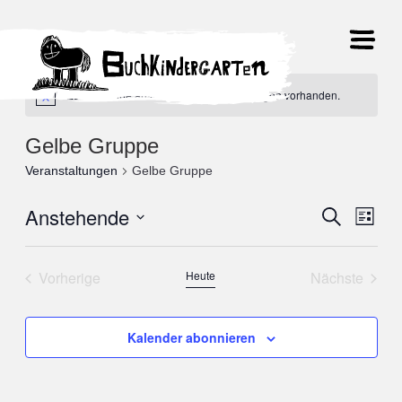
Es sind keine anstehenden Veranstaltungen vorhanden.
Gelbe Gruppe
Veranstaltungen
Gelbe Gruppe
Anstehende
Veranst
Suche
Ver
Liste
Datum
Suche
Ans
wählen.
Vorherige
Heute
Nächste
und
Nav
Veranstaltungen
Veranstal
Ansicht
Kalender abonnieren
Navigat