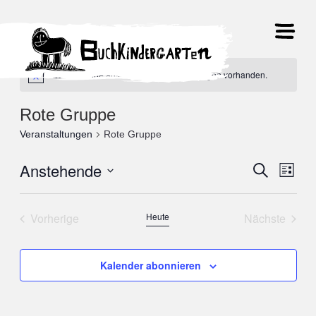
Es sind keine anstehenden Veranstaltungen vorhanden.
Rote Gruppe
Veranstaltungen
Rote Gruppe
Anstehende
Veranst
Suche
Ver
Liste
Datum
Suche
Ans
wählen.
Vorherige
Heute
Nächste
und
Nav
Veranstaltungen
Veranstal
Ansicht
Kalender abonnieren
Navigat