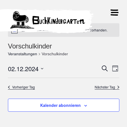
Es sind keine anstehenden Veranstaltungen vorhanden.
Vorschulkinder
Veranstaltungen
Vorschulkinder
02.12.2024
Veranst
Suche
Ver
Tag
Datum
Suche
Ans
wählen.
Vorheriger Tag
Nächster Tag
und
Nav
Ansicht
Kalender abonnieren
Navigat