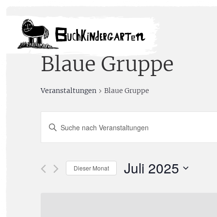
Blaue Gruppe
Veranstaltungen
Blaue Gruppe
Veranstaltungen
Bitte
Schlüsselwort
Suche
eingeben.
Suche
Juli 2025
Dieser Monat
und
nach
Datum
Veranstaltungen
Ansichten,
wählen.
Schlüsselwort.