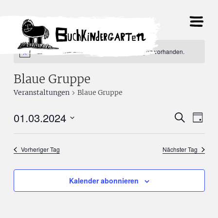
Es sind keine anstehenden Veranstaltungen vorhanden.
Blaue Gruppe
Veranstaltungen
Blaue Gruppe
01.03.2024
Verans
Ve
Suche
Tag
Datum
Suche
An
wählen.
Vorheriger Tag
Nächster Tag
und
Na
Ansich
Kalender abonnieren
Naviga