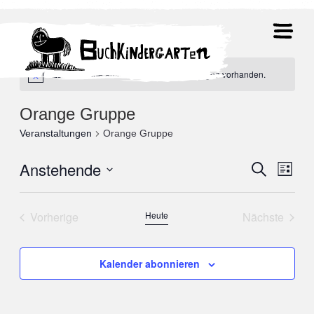
Es sind keine anstehenden Veranstaltungen vorhanden.
Orange Gruppe
Veranstaltungen
Orange Gruppe
Anstehende
Veranst
Suche
Ver
Liste
Datum
Suche
Ans
wählen.
Vorherige
Heute
Nächste
und
Nav
Veranstaltungen
Veranstal
Ansicht
Kalender abonnieren
Navigat