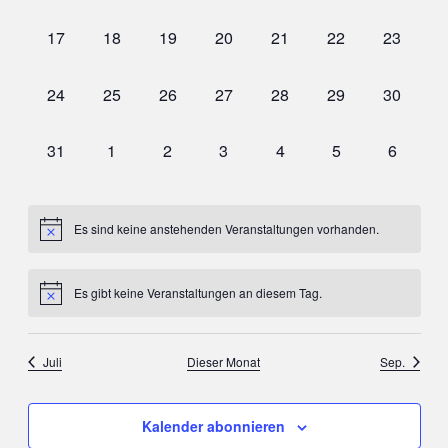
Veranstaltungen,
Veranstaltungen,
Veranstaltungen,
Veranstaltungen,
Veranstaltungen,
Veranstaltungen,
Veransta
0
0
0
0
0
0
0
17
18
19
20
21
22
23
Veranstaltungen,
Veranstaltungen,
Veranstaltungen,
Veranstaltungen,
Veranstaltungen,
Veranstaltungen,
Veransta
0
0
0
0
0
0
0
24
25
26
27
28
29
30
Veranstaltungen,
Veranstaltungen,
Veranstaltungen,
Veranstaltungen,
Veranstaltungen,
Veranstaltungen,
Veransta
0
0
0
0
0
0
0
31
1
2
3
4
5
6
Veranstaltungen,
Veranstaltungen,
Veranstaltungen,
Veranstaltungen,
Veranstaltungen,
Veranstaltungen
Veransta
Es sind keine anstehenden Veranstaltungen vorhanden.
Es gibt keine Veranstaltungen an diesem Tag.
Juli
Dieser Monat
Sep.
Kalender abonnieren