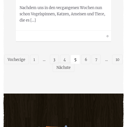
Nachdem uns in den vergangenen Wochen nun
schon Vogelspinnen, Katzen, Ameisen und Tiere,
die es […]
0
Vorherige
1
…
3
4
5
6
7
…
10
Nächste